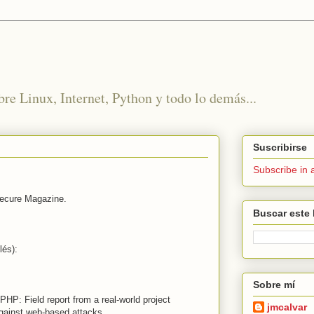
re Linux, Internet, Python y todo lo demás...
Suscribirse
Subscribe in 
secure Magazine.
Buscar este 
lés):
Sobre mí
PHP: Field report from a real-world project
jmcalvar
against web-based attacks