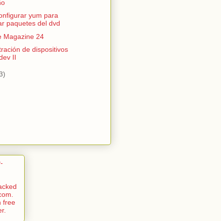
ño
nfigurar yum para
lar paquetes del dvd
e Magazine 24
ración de dispositivos
dev II
3)