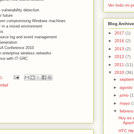
Ver todo mi pe
 vulnerability detection
r future
 from compromising Windows machines
Blog Archive
ty in a mixed environment
is
►
2017
(1)
source log and event management
►
2016
(2)
Generation
SA Conference 2010
►
2013
(2)
n enterprise wireless networks
►
2012
(7)
ance with IT GRC
►
2011
(11)
▼
2010
(36)
m.
►
septie
ridad
►
agosto
►
junio
(1
►
mayo
(
▼
febrer
Hoy es e
Apac
HTC Her