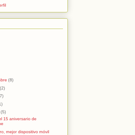
rfil
mbre
(8)
(2)
7)
1)
o
(5)
l 15 aniversario de
he
o, mejor dispositivo móvil