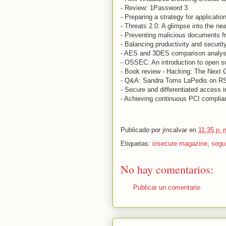
- Review: 1Password 3
- Preparing a strategy for application
- Threats 2.0: A glimpse into the nea
- Preventing malicious documents
- Balancing productivity and securi
- AES and 3DES comparison analys
- OSSEC: An introduction to open 
- Book review - Hacking: The Next 
- Q&A: Sandra Toms LaPedis on R
- Secure and differentiated access i
- Achieving continuous PCI compli
Publicado por
jmcalvar
en
11:35 p. 
Etiquetas:
insecure magazine
,
segu
No hay comentarios:
Publicar un comentario