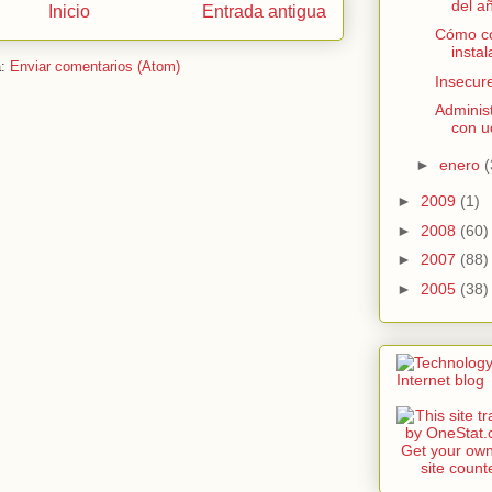
del a
Inicio
Entrada antigua
Cómo co
insta
a:
Enviar comentarios (Atom)
Insecur
Administ
con u
►
enero
(
►
2009
(1)
►
2008
(60)
►
2007
(88)
►
2005
(38)