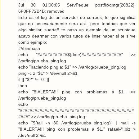
Jul 30 01:00:05 ServPeque postfix/qmgr[20822]:
6F0FF72B4B: removed
Este es el log de un servidor de correos, lo que significa
que no necesariamente sera asi.. pero tendrias que ver
algo similar. suerte!! te paso un ejemplo de un scriptque
acavo dearmar con varios tutos de inter haber si te sirve
como ejemplo:
#!/bin/bash
echo "############$(date)################" >>
/var/log/prueba_ping.log
echo "haciendo ping a: $1" >> /var/log/prueba_ping.log
ping -c 2 "$1" > /dev/null 2>&1
if [[ "$?" != "0" ]]
then
echo "!!!ALERTA!!! ping con problemas a $1." >>
/var/log/prueba_ping.log
echo
"##############################################
####" >> /var/log/prueba_ping.log
echo "$(tail -n 30 /var/log/prueba_ping.log)" | mail -s
"!!!ALERTA!!! ping con problemas a $1." rafael@.biz >
/dev/null 2>&1