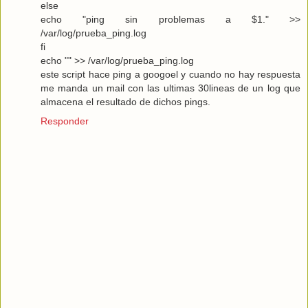
else
echo "ping sin problemas a $1." >>
/var/log/prueba_ping.log
fi
echo "" >> /var/log/prueba_ping.log
este script hace ping a googoel y cuando no hay respuesta
me manda un mail con las ultimas 30lineas de un log que
almacena el resultado de dichos pings.
Responder