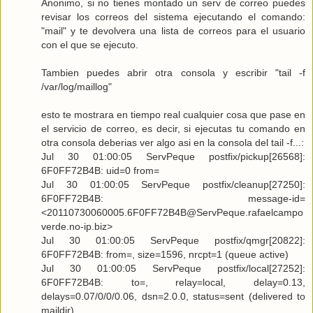
Anonimo, si no tienes montado un serv de correo puedes
revisar los correos del sistema ejecutando el comando:
"mail" y te devolvera una lista de correos para el usuario
con el que se ejecuto.
Tambien puedes abrir otra consola y escribir "tail -f
/var/log/maillog"
esto te mostrara en tiempo real cualquier cosa que pase en
el servicio de correo, es decir, si ejecutas tu comando en
otra consola deberias ver algo asi en la consola del tail -f...:
Jul 30 01:00:05 ServPeque postfix/pickup[26568]:
6F0FF72B4B: uid=0 from=
Jul 30 01:00:05 ServPeque postfix/cleanup[27250]:
6F0FF72B4B: message-id=
<20110730060005.6F0FF72B4B@ServPeque.rafaelcampo
verde.no-ip.biz>
Jul 30 01:00:05 ServPeque postfix/qmgr[20822]:
6F0FF72B4B: from=, size=1596, nrcpt=1 (queue active)
Jul 30 01:00:05 ServPeque postfix/local[27252]:
6F0FF72B4B: to=, relay=local, delay=0.13,
delays=0.07/0/0/0.06, dsn=2.0.0, status=sent (delivered to
maildir)