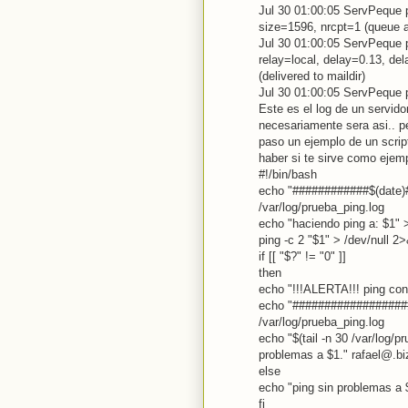
Jul 30 01:00:05 ServPeque 
size=1596, nrcpt=1 (queue a
Jul 30 01:00:05 ServPeque 
relay=local, delay=0.13, de
(delivered to maildir)
Jul 30 01:00:05 ServPeque
Este es el log de un servido
necesariamente sera asi.. per
paso un ejemplo de un scrip
haber si te sirve como ejem
#!/bin/bash
echo "############$(date
/var/log/prueba_ping.log
echo "haciendo ping a: $1" 
ping -c 2 "$1" > /dev/null 2
if [[ "$?" != "0" ]]
then
echo "!!!ALERTA!!! ping con
echo "#################
/var/log/prueba_ping.log
echo "$(tail -n 30 /var/log/p
problemas a $1." rafael@.bi
else
echo "ping sin problemas a 
fi