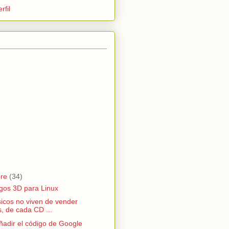
rfil
bre
(34)
gos 3D para Linux
icos no viven de vender
s, de cada CD ...
adir el código de Google