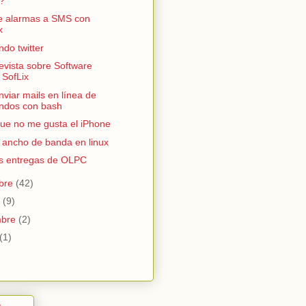
.?
e alarmas a SMS con
x
do twitter
evista sobre Software
 SofLix
viar mails en línea de
ndos con bash
que no me gusta el iPhone
l ancho de banda en linux
s entregas de OLPC
bre
(42)
e
(9)
mbre
(2)
(1)