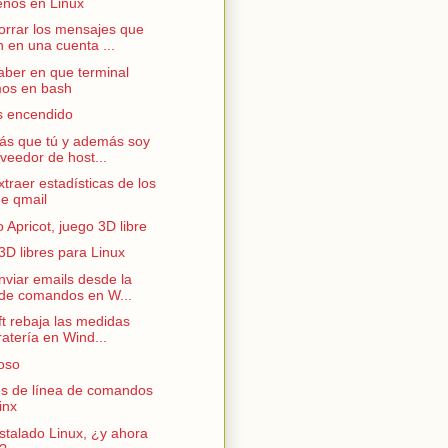
ños en Linux
rrar los mensajes que
n en una cuenta ...
ber en que terminal
os en bash
s encendido
ás que tú y además soy
oveedor de host...
raer estadísticas de los
de qmail
 Apricot, juego 3D libre
3D libres para Linux
viar emails desde la
 de comandos en W...
t rebaja las medidas
ratería en Wind...
oso
s de línea de comandos
inx
stalado Linux, ¿y ahora