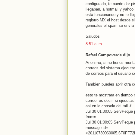
configurado, te puede dar p
llegaban, a hotmail y yahoo 
está funcionando y no te ll
registro MX el host desde el
generales el spam se envía 
Saludos
8:51 a. m.
Rafael Campoverde dijo...
Anonimo, si no tienes monta
correos del sistema ejecutan
de correos para el usuario c
Tambien puedes abrir otra con
esto te mostrara en tiempo r
correo, es decir, si ejecuta
asi en la consola del tail -f...
Jul 30 01:00:05 ServPeque 
from=
Jul 30 01:00:05 ServPeque 
message-id=
<20110730060005.6F0FF72B