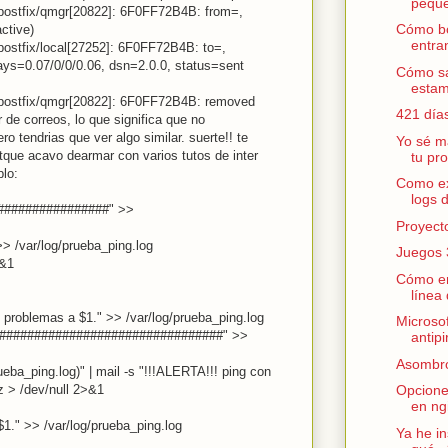
peque
postfix/qmgr[20822]: 6F0FF72B4B: from=,
Cómo bo
ctive)
entra
postfix/local[27252]: 6F0FF72B4B: to=,
lays=0.07/0/0/0.06, dsn=2.0.0, status=sent
Cómo sa
estam
 postfix/qmgr[20822]: 6F0FF72B4B: removed
421 día
r de correos, lo que significa que no
o tendrias que ver algo similar. suerte!! te
Yo sé m
tque acavo dearmar con varios tutos de inter
tu pr
plo:
Como ext
logs 
)################" >>
Proyecto
>> /var/log/prueba_ping.log
Juegos 
>&1
Cómo en
línea
 problemas a $1." >> /var/log/prueba_ping.log
Microsof
#################################" >>
antipi
Asombr
rueba_ping.log)" | mail -s "!!!ALERTA!!! ping con
z > /dev/null 2>&1
Opcione
en ng
$1." >> /var/log/prueba_ping.log
Ya he in