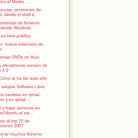
ics al Media...
ecutar sentencias de
 desde el shell e...
sistemas de ficheros
 desde Windows
s beta pública
s, nueva extensión de
ox
traer DVDs en linux
 oficialmente versión de
 3.0
ómo te ha ido este año
 adopta Software Libre
s cambios en qmail-
er y en qmail.
 y bajar servicios en
n/Ubuntu al est...
es al top 10 de
aciones 2007
rrar muchos ficheros