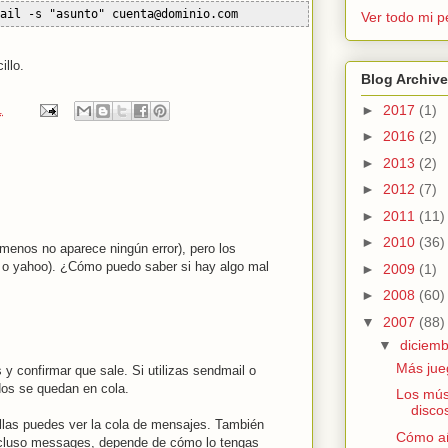
ail -s "asunto" cuenta@dominio.com
Ver todo mi pe
llo.
Blog Archive
►
2017
(1)
.
►
2016
(2)
►
2013
(2)
►
2012
(7)
►
2011
(11)
►
2010
(36)
 menos no aparece ningún error), pero los
l o yahoo). ¿Cómo puedo saber si hay algo mal
►
2009
(1)
►
2008
(60)
▼
2007
(88)
▼
diciem
Más jue
y confirmar que sale. Si utilizas sendmail o
ados se quedan en cola.
Los mús
disco
illas puedes ver la cola de mensajes. También
Cómo añ
 incluso messages, depende de cómo lo tengas