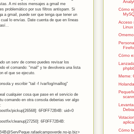
Analyt
istas. A mi estos mensajes a gmail me
es problemático por sus filtros antispam. Si
Cómo ej
MySQL
ega a gmail, puede ser que tenga que tener un
 cual lo envías. Date cuenta de que en líneas
Acceso 
así...
Linux
Omemo e
Persona
Firef
Cómo ex
do un serv de correo puedes revisar los
Lanzada
do el comando: "mail" y te devolvera una lista
phpbb
on el que se ejecuto.
Meme: C
sola y escribir "tail -f /var/log/maillog"
Holanda
Pequeño
eal cualquier cosa que pase en el servicio de
scann
s tu comando en otra consola deberias ver algo
Levantar
:
Debia
postfix/pickup[26568]: 6F0FF72B4B: uid=0
Votacion
postfix/cleanup[27250]: 6F0FF72B4B:
aplic
Cómo bo
4B@ServPeque.rafaelcampoverde.no-ip.biz>