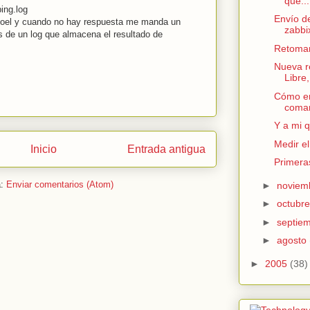
qué..
ing.log
Envío d
ogoel y cuando no hay respuesta me manda un
zabbi
as de un log que almacena el resultado de
Retoman
Nueva r
Libre,
Cómo en
coma
Y a mi 
Medir e
Inicio
Entrada antigua
Primera
a:
Enviar comentarios (Atom)
►
noviem
►
octubr
►
septie
►
agosto
►
2005
(38)