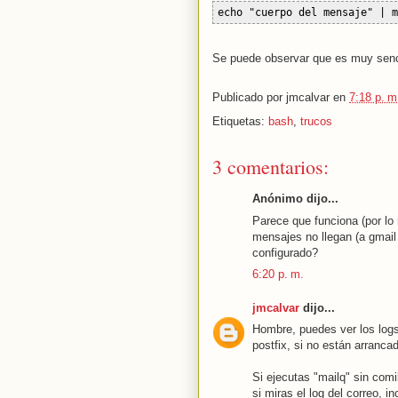
echo "cuerpo del mensaje" | m
Se puede observar que es muy senci
Publicado por
jmcalvar
en
7:18 p. m
Etiquetas:
bash
,
trucos
3 comentarios:
Anónimo dijo...
Parece que funciona (por lo
mensajes no llegan (a gmai
configurado?
6:20 p. m.
jmcalvar
dijo...
Hombre, puedes ver los logs 
postfix, si no están arranc
Si ejecutas "mailq" sin com
si miras el log del correo,