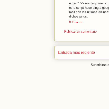
echo "" >> /var/log/prueba_p
este script hace ping a go
mail con las ultimas 30line
dichos pings.
8:15 a. m.
Publicar un comentario
Entrada más reciente
Suscribirse 